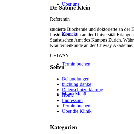
Über uns
Dr. Sabine Klein
Referentin
studierte Biochemie und doktorierte an der 
Kontakt
Postdoktorandin an der Universität Erlangen
Statistischen Amt des Kantons Zürich. Währe
Kräuterheilkunde an der Chiway Akademie.
CHIWAY
Termin buchen
Seiten
Behandlungen
buchung-danke
Datenschutzerklärung
Menü
Menü
Home
Impressum
Termin buchen
Über die Klinik
Kategorien