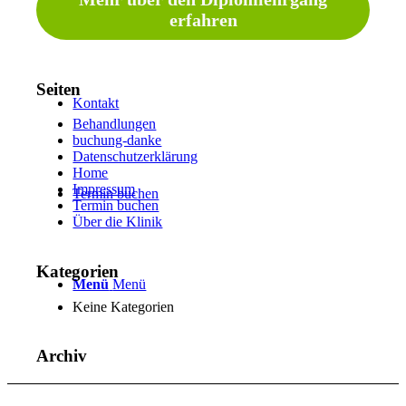
Über uns
erfahren
Seiten
Kontakt
Behandlungen
buchung-danke
Datenschutzerklärung
Home
Impressum
Termin buchen
Termin buchen
Über die Klinik
Kategorien
Menü
Menü
Keine Kategorien
Archiv