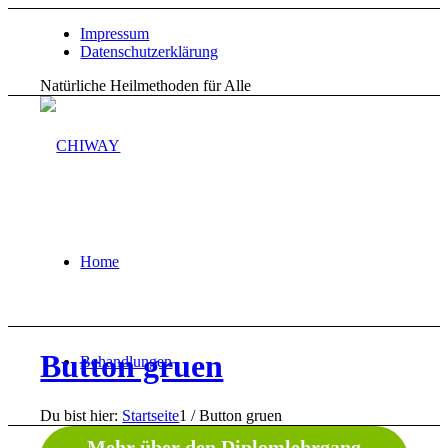
Impressum
Datenschutzerklärung
Natürliche Heilmethoden für Alle
Home
Button gruen
Behandlungen
Du bist hier:
Startseite
1
/
Button gruen
Mehr über den Diplomlehrgang